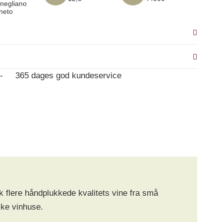
negliano
neto
-
365 dages god kundeservice
k flere håndplukkede kvalitets vine fra små
ske vinhuse.