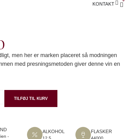
0
KONTAKT
o
dligt, men her er marken placeret så modningen
sammen med presningsmetoden giver denne vin en
TILFØJ TIL KURV
AND
ALKOHOL
FLASKER
lien -
12,5
44000