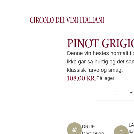
r.
Pinot Grigi
Denne vin høstes normalt ti
ikke går så hurtig og det 
klassisk farve og smag.
108,00
kr.
På lager
-
+
L
DRUE
Ita
Pinot Grigio