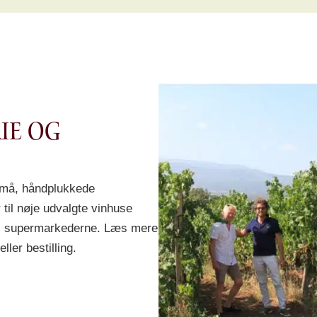
ie og
r små, håndplukkede
 til nøje udvalgte vinhuse
s i supermarkederne. Læs mere
ler bestilling.