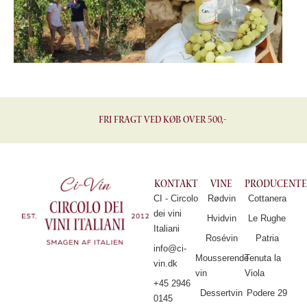
Fri fragt ved køb over 500,-
Kontakt
Vine
Producente
CI - Circolo
Rødvin
Cottanera
dei vini
Hvidvin
Le Rughe
Italiani
Rosévin
Patria
info@ci-
Mousserende
Tenuta la
vin.dk
vin
Viola
+45 2946
Dessertvin
Podere 29
0145