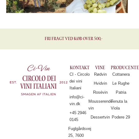
Fri fragt ved køb over 500,-
Kontakt
Vine
Producente
CI - Circolo
Rødvin
Cottanera
dei vini
Hvidvin
Le Rughe
Italiani
Rosévin
Patria
info@ci-
Mousserende
Tenuta la
vin.dk
vin
Viola
+45 2946
Dessertvin
Podere 29
0145
Fuglgårdsvej
25, 7600